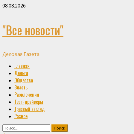
Skip
08.08.2026
to
content
"Все новости"
Деловая Газета
Primary
Главная
Menu
Деньги
Общество
Власть
Развлечения
Тест-драйверы
Трезвый взгляд
Разное
Найти: