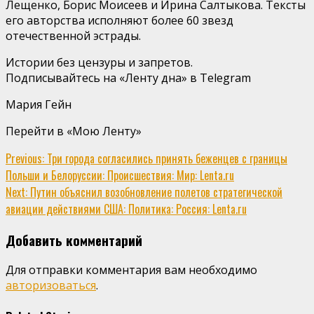
Лещенко, Борис Моисеев и Ирина Салтыкова. Тексты
его авторства исполняют более 60 звезд
отечественной эстрады.
Истории без цензуры и запретов.
Подписывайтесь на «Ленту дна» в Telegram
Мария Гейн
Перейти в «Мою Ленту»
Continue
Previous:
Три города согласились принять беженцев с границы
Польши и Белоруссии: Происшествия: Мир: Lenta.ru
Reading
Next:
Путин объяснил возобновление полетов стратегической
авиации действиями США: Политика: Россия: Lenta.ru
Добавить комментарий
Для отправки комментария вам необходимо
авторизоваться
.