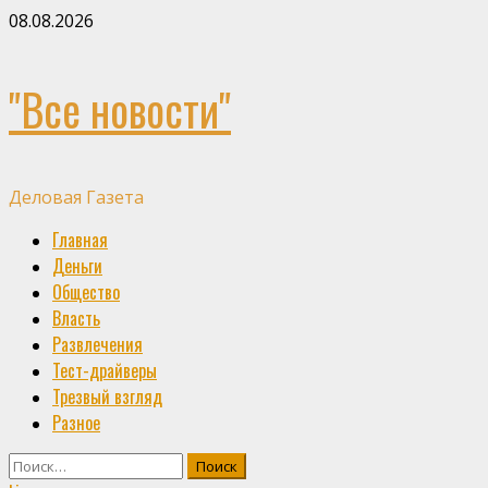
Skip
08.08.2026
to
content
"Все новости"
Деловая Газета
Primary
Главная
Menu
Деньги
Общество
Власть
Развлечения
Тест-драйверы
Трезвый взгляд
Разное
Найти: