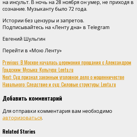
на инсульт. В ночь на 28 ноября он умер, не приходя в
сознание. Музыканту было 72 года.
Истории без цензуры и запретов.
Подписывайтесь на «Ленту дна» в Telegram
Евгений Шульгин
Перейти в «Мою Ленту»
Continue
Previous:
В Москве началась церемония прощания с Александром
Градским: Музыка: Культура: Lenta.ru
Reading
Next:
Суд признал законным уголовное дело о мошенничестве
Навального: Следствие и суд: Силовые структуры: Lenta.ru
Добавить комментарий
Для отправки комментария вам необходимо
авторизоваться
.
Related Stories