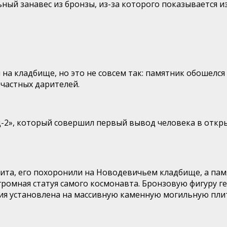
й занавес из бронзы, из-за которого показывается из
на кладбище, но это не совсем так: памятник обошелся
 частных дарителей.
-2», который совершил первый вывод человека в откры
та, его похоронили на Новодевичьем кладбище, а памя
ромная статуя самого космонавта. Бронзовую фигуру ге
ия установлена на массивную каменную могильную плит