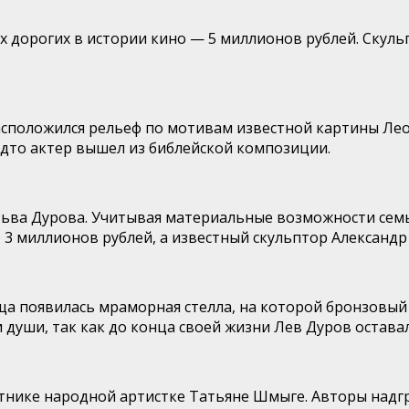
х дорогих в истории кино — 5 миллионов рублей. Скуль
расположился рельеф по мотивам известной картины Ле
удто актер вышел из библейской композиции.
Льва Дурова. Учитывая материальные возможности семь
 3 миллионов рублей, а известный скульптор Александр
а появилась мраморная стелла, на которой бронзовый 
души, так как до конца своей жизни Лев Дуров остава
тнике народной артистке Татьяне Шмыге. Авторы надгр