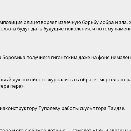
мпозиция олицетворяет извечную борьбу добра и зла, 
должны будут дать будущие поколения, и потому камен
 Боровика получился гигантским даже на фоне немален
вый дух покойного журналиста в образе смертельно ра
ера пера».
аконструктору Туполеву работы скульптора Таидзе.
ора и его любимое детище — самолёт «ТУ». 3 звезды 