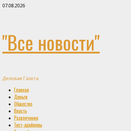
Skip
07.08.2026
to
content
"Все новости"
Деловая Газета
Primary
Главная
Menu
Деньги
Общество
Власть
Развлечения
Тест-драйверы