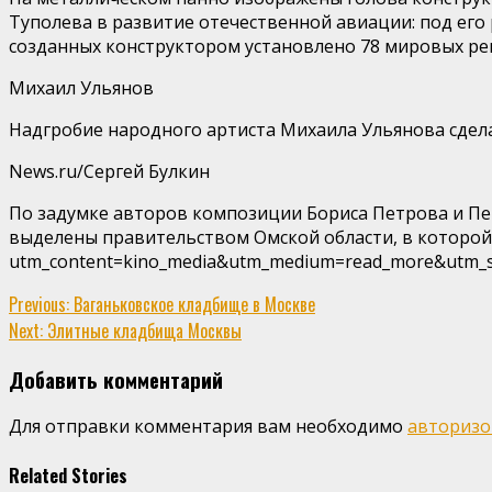
Туполева в развитие отечественной авиации: под его
созданных конструктором установлено 78 мировых ре
Михаил Ульянов
Надгробие народного артиста Михаила Ульянова сдела
News.ru/Сергей Булкин
По задумке авторов композиции Бориса Петрова и Пет
выделены правительством Омской области, в которой ро
utm_content=kino_media&utm_medium=read_more&utm_s
Continue
Previous:
Ваганьковское кладбище в Москве
Next:
Элитные кладбища Москвы
Reading
Добавить комментарий
Для отправки комментария вам необходимо
авторизо
Related Stories