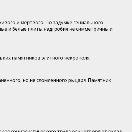
живого и мёртвого. По задумке гениального
ные и белые плиты надгробия не симметричны и
ьких памятников элитного некрополя.
ненного, но не сломленного рыцаря. Памятник
Героя социалистического труда олицетворяют вклад