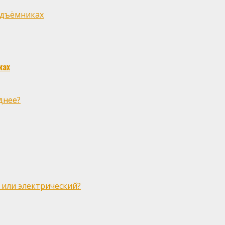
одъёмниках
ках
днее?
 или электрический?