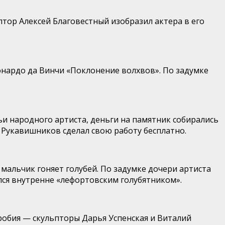
птор Алексей Благовестный изобразил актера в его
онардо да Винчи «Поклонение волхвов». По задумке
и народного артиста, деньги на памятник собирались
 Рукавишников сделал свою работу бесплатно.
мальчик гоняет голубей. По задумке дочери артиста
лся внутренне «лефортовским голубятником».
обия — скульпторы Дарья Успенская и Виталий