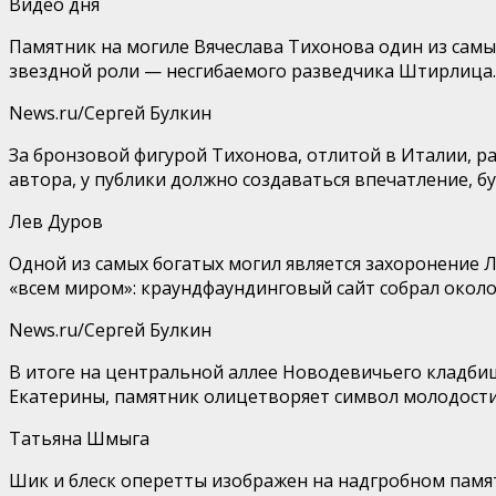
Видео дня
Памятник на могиле Вячеслава Тихонова один из самы
звездной роли — несгибаемого разведчика Штирлица.
News.ru/Сергей Булкин
За бронзовой фигурой Тихонова, отлитой в Италии, 
автора, у публики должно создаваться впечатление, б
Лев Дуров
Одной из самых богатых могил является захоронение 
«всем миром»: краундфаундинговый сайт собрал около
News.ru/Сергей Булкин
В итоге на центральной аллее Новодевичьего кладбищ
Екатерины, памятник олицетворяет символ молодости 
Татьяна Шмыга
Шик и блеск оперетты изображен на надгробном памя