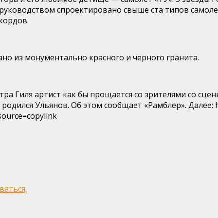
 руководством спроектировано свыше ста типов самолет
кордов.
но из монументально красного и черного гранита.
ра Гиля артист как бы прощается со зрителями со сцен
дился Ульянов. Об этом сообщает «Рамблер». Далее: htt
ource=copylink
ваться
.