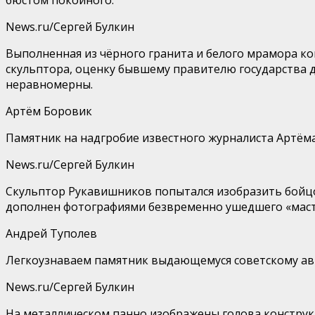
News.ru/Сергей Булкин
Выполненная из чёрного гранита и белого мрамора ко
скульптора, оценку бывшему правителю государства 
неравномерны.
Артём Боровик
Памятник на надгробие известного журналиста Артёма
News.ru/Сергей Булкин
Скульптор Рукавишников попытался изобразить бойцо
дополнен фотографиями безвременно ушедшего «маст
Андрей Туполев
Легкоузнаваем памятник выдающемуся советскому ави
News.ru/Сергей Булкин
На металлическом панно изображены голова конструкт