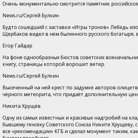
Очень монументально смотрится памятник российском
News.ru/Сергей Булкин
Будто сошедший с заставки «Игры тронов» Лебедь изо
Щербаков видел в нём былинного русского богатыря, 
Егор Гайдар
На фоне однообразных бюстов советских военачальни
книгу, страницы которой ворошит ветер.
News.ru/Сергей Булкин
Высеченный на ней крест по задумке авторов олицетв
чёрного метеорита, что придаёт дополнительную цен
Никита Хрущёв
Одну из самых известных и красивых надгробий на кл
бывшему генсеку Советского Союза Никите Хрущеву, 
все «рекомендации» КГБ и сделал монумент таким, к
бюстом покойного.