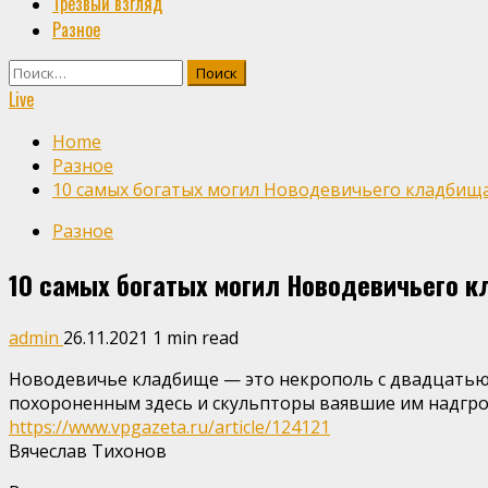
Трезвый взгляд
Разное
Найти:
Live
Home
Разное
10 самых богатых могил Новодевичьего кладбищ
Разное
10 самых богатых могил Новодевичьего 
admin
26.11.2021
1 min read
Новодевичье кладбище — это некрополь с двадцатью
похороненным здесь и скульпторы ваявшие им надгро
https://www.vpgazeta.ru/article/124121
Вячеслав Тихонов