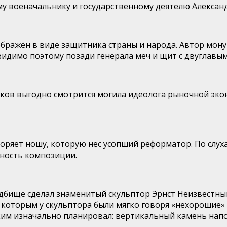
у военачальнику и государственному деятелю Алексан
бражён в виде защитника страны и народа. Автор мону
видимо поэтому позади генерала меч и щит с двуглавы
ков выгодно смотрится могила идеолога рыночной эко
оряет ношу, которую нес усопший реформатор. По слух
ность композиции.
адбище сделал знаменитый скульптор Эрнст Неизвестный
с которым у скульптора были мягко говоря «нехороши
аким изначально планировал: вертикальный камень нап