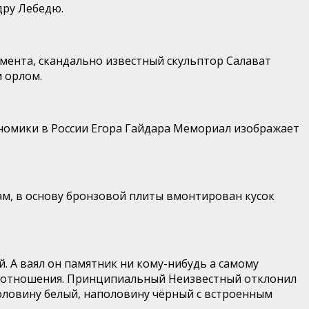
дру Лебедю.
мента, скандально известный скульптор Салават
м орлом.
номики в России Егора Гайдара Мемориал изображает
ам, в основу бронзовой плиты вмонтирован кусок
. А ваял он памятник ни кому-нибудь а самому
е» отношения. Принципиальный Неизвестный отклонил
оловину белый, наполовину чёрный с встроенным