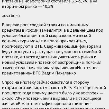
ипотеке на новостройки составила 5,5–5,7%, а на
вторичном рынке — 10,3%.
adv.rbc.ru
В апреле рост средней ставки по жилищным
кредитам в России замедлится, а в дальнейшем при
условии благоприятной макроэкономической
конъюнктуры может и вовсе прекратиться,
прогнозируют в ВТБ. Сдерживающими факторами
будут выступать растущая популярность семейной
ипотеки, а также адаптация участников рынка к
новым условиям ипотеки от застройщика, пояснил
заместитель начальника управления «Ипотечное
кредитование» ВТБ Вадим Пахаленко.
Спрос на ипотеку сейчас сместился в сторону
вторичного жилья, отмечают в ВТБ. Хотя еще весной
прошлого года преимущество было у новостроек —
около 70% ипотеки банки выдавали на строящееся
жилье. «В марте мы зафиксировали снижение
среднего чека в целом по сделкам на первичке сразу