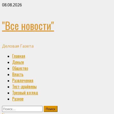
Skip
08.08.2026
to
content
"Все новости"
Деловая Газета
Primary
Главная
Menu
Деньги
Общество
Власть
Развлечения
Тест-драйверы
Трезвый взгляд
Разное
Найти: