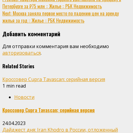
Continue
Петербурге за ₽75 млн :: Жилье :: РБК Недвижимость
Reading
Next:
Москва заняла первое место по падению цен на аренду
жилья за год :: Жилье :: РБК Недвижимость
Добавить комментарий
Для отправки комментария вам необходимо
авторизоваться
.
Related Stories
Кроссовер Cupra Tavascan: серийная версия
1 min read
Новости
Кроссовер Cupra Tavascan: серийная версия
24.04.2023
Дайджест дня: Iran Khodro в России, отложенный