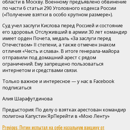
области в Москву. Военному предъявлено обвинение
по части 6 статьи 290 Уголовного кодекса России
(«Получение взятки в особо крупном размере»).
Суд учел заслуги Кислова перед Россией и состояние
его здоровья. Отслуживший в армии 30 лет командир
имеет орден Почета, медаль «За заслуги перед
Отечеством» II степени, а также отмечен знаком
отличия «Честь и слава». В итоге генерала-майора
отправили под домашний арест с рядом
ограничений. Ему запрещено пользоваться
интернетом и средствами связи.
Только важное и интересное — у нас в Facebook
подписаться
Алия Шарафутдинова
Предыстория: По делу о взятках арестован командир
полигона Капустин ЯрПерейти в «Мою Ленту»
Continue
Previous:
Путин испытал на себе назальную вакцину от