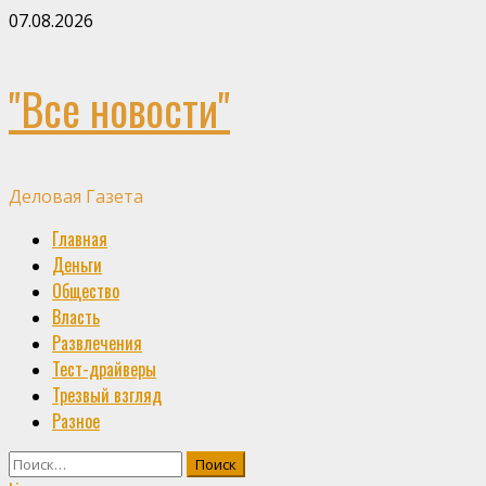
Skip
07.08.2026
to
content
"Все новости"
Деловая Газета
Primary
Главная
Menu
Деньги
Общество
Власть
Развлечения
Тест-драйверы
Трезвый взгляд
Разное
Найти: