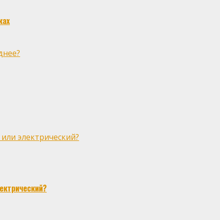
ках
днее?
 или электрический?
лектрический?