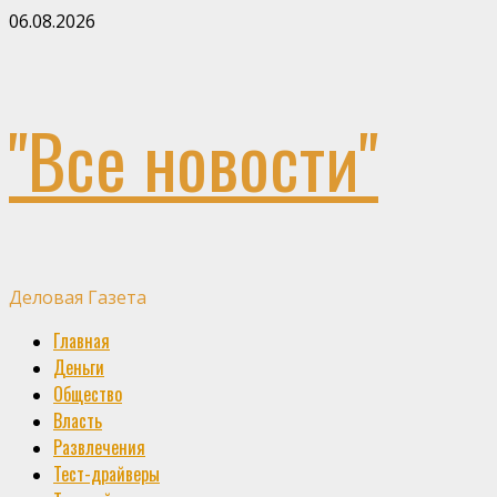
Skip
06.08.2026
to
content
"Все новости"
Деловая Газета
Primary
Главная
Menu
Деньги
Общество
Власть
Развлечения
Тест-драйверы