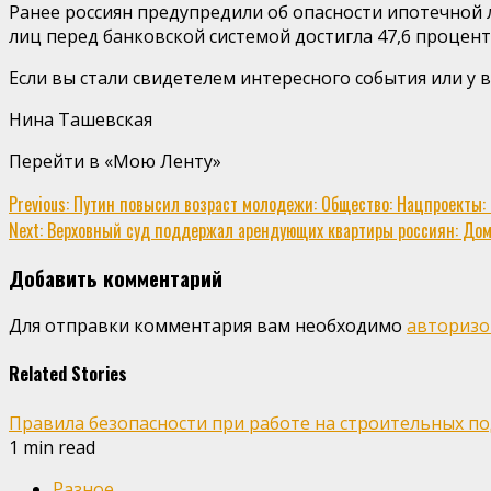
Ранее россиян предупредили об опасности ипотечной л
лиц перед банковской системой достигла 47,6 процент
Если вы стали свидетелем интересного события или у в
Нина Ташевская
Перейти в «Мою Ленту»
Continue
Previous:
Путин повысил возраст молодежи: Общество: Нацпроекты: L
Next:
Верховный суд поддержал арендующих квартиры россиян: Дом: 
Reading
Добавить комментарий
Для отправки комментария вам необходимо
авторизо
Related Stories
Правила безопасности при работе на строительных п
1 min read
Разное