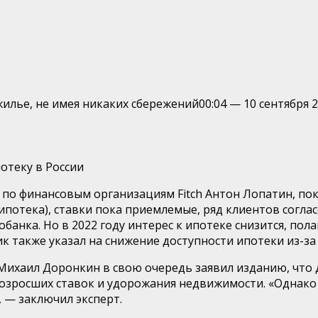
жилье, не имея никаких сбережений
00:04
—
10 сентября 
отеку в России
по финансовым организациям Fitch Антон Лопатин, пок
потека), ставки пока приемлемые, ряд клиентов согла
анка. Но в 2022 году интерес к ипотеке снизится, пол
к также указал на снижение доступности ипотеки из-за 
ихаил Доронкин в свою очередь заявил изданию, что 
 возросших ставок и удорожания недвижимости. «Однако
 — заключил эксперт.