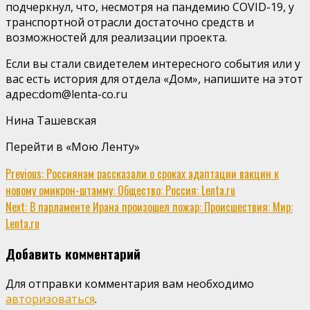
подчеркнул, что, несмотря на пандемию COVID-19, у
транспортной отрасли достаточно средств и
возможностей для реализации проекта.
Если вы стали свидетелем интересного события или у
вас есть история для отдела «Дом», напишите на этот
адрес:
dom@lenta-co.ru
Нина Ташевская
Перейти в «Мою Ленту»
Continue
Previous:
Россиянам рассказали о сроках адаптации вакцин к
новому омикрон-штамму: Общество: Россия: Lenta.ru
Reading
Next:
В парламенте Ирана произошел пожар: Происшествия: Мир:
Lenta.ru
Добавить комментарий
Для отправки комментария вам необходимо
авторизоваться
.