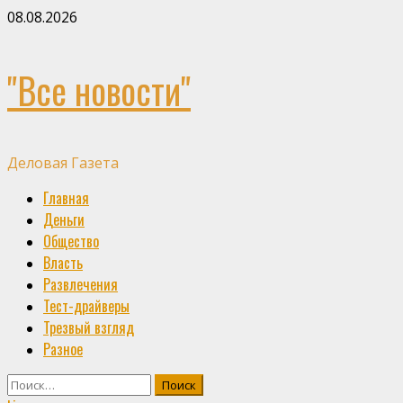
Skip
08.08.2026
to
content
"Все новости"
Деловая Газета
Primary
Главная
Menu
Деньги
Общество
Власть
Развлечения
Тест-драйверы
Трезвый взгляд
Разное
Найти: