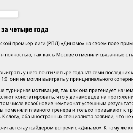
 за четыре года
ской премьер-лиги (РПЛ) «Динамо» на своем поле прим
н полностью, так как в Москве отменили связанные с
выиграть у него почти четыре года. Из семи последних 
и 1:0, они не могли выиграть у принципиального соперни
е турнирная мотивация, так как она претендует на чем
воляют констатировать, что у динамовцев на протяжени
в том числе возобновив чемпионат успешным результатом
аузы поменяли главного тренера и только привыкают к 
К слову, оба иностранных специалиста заявили, что не
читается аутсайдером встречи с «Динамо». К тому же к