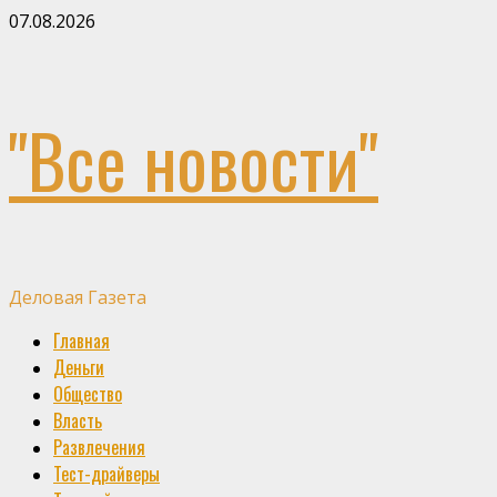
Skip
07.08.2026
to
content
"Все новости"
Деловая Газета
Primary
Главная
Menu
Деньги
Общество
Власть
Развлечения
Тест-драйверы