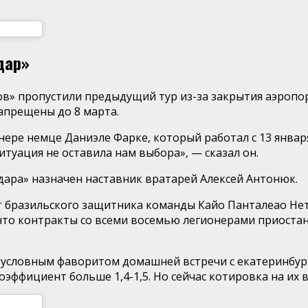
дар»
в» пропустили предыдущий тур из-за закрытия аэропорт
запрещены до 8 марта.
ере немце Даниэле Фарке, который работал с 13 января
туация не оставила нам выбора», — сказал он.
ара» назначен наставник вратарей Алексей Антонюк.
т бразильского защитника команды Кайо Панталеао Нет
 что контракты со всеми восемью легионерами приостан
езусловным фаворитом домашней встречи с екатеринбург
оэффициент больше 1,4-1,5. Но сейчас котировка на их 