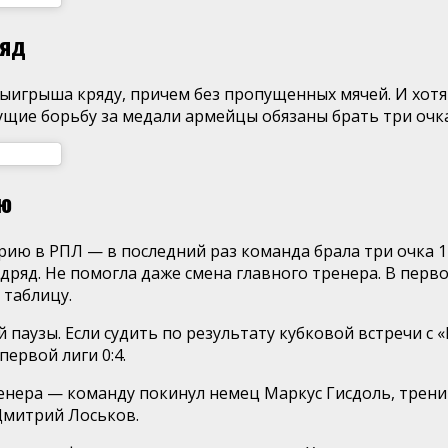
ряд
 выигрыша кряду, причем без пропущенных мячей. И хот
ущие борьбу за медали армейцы обязаны брать три очка
ию
ю в РПЛ — в последний раз команда брала три очка 17
дряд. Не помогла даже смена главного тренера. В перв
 таблицу.
аузы. Если судить по результату кубковой встречи с «
ервой лиги 0:4.
ренера — команду покинул немец Маркус Гисдоль, тре
Дмитрий Лоськов.