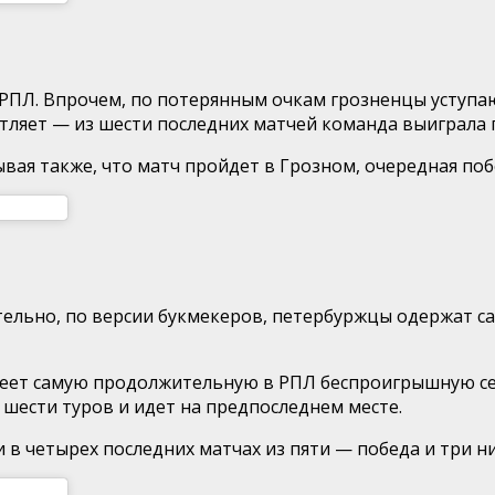
 РПЛ. Впрочем, по потерянным очкам грозненцы уступа
атляет — из шести последних матчей команда выиграла 
ывая также, что матч пройдет в Грозном, очередная по
тельно, по версии букмекеров, петербуржцы одержат са
имеет самую продолжительную в РПЛ беспроигрышную се
шести туров и идет на предпоследнем месте.
и в четырех последних матчах из пяти — победа и три ни