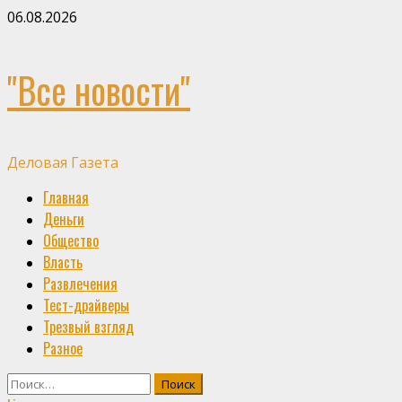
Skip
06.08.2026
to
content
"Все новости"
Деловая Газета
Primary
Главная
Menu
Деньги
Общество
Власть
Развлечения
Тест-драйверы
Трезвый взгляд
Разное
Найти: