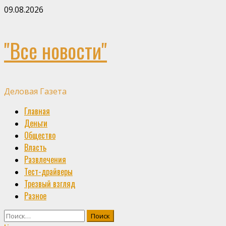
Skip
09.08.2026
to
content
"Все новости"
Деловая Газета
Primary
Главная
Menu
Деньги
Общество
Власть
Развлечения
Тест-драйверы
Трезвый взгляд
Разное
Найти: