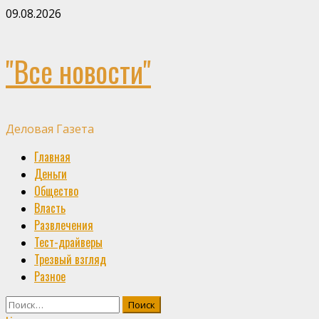
Skip
09.08.2026
to
content
"Все новости"
Деловая Газета
Primary
Главная
Menu
Деньги
Общество
Власть
Развлечения
Тест-драйверы
Трезвый взгляд
Разное
Найти: