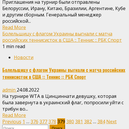
Приглашения на турнир были отправлены
Белоруссии, Ирану, Китаю, Бразилии, Аргентине, Кубе
и другим сборным. Генеральный менеджер
российской...
Read More
Болельщицу с флагом Украины выгнали с матча
российских теннисисток в США :: Теннис :: РБК Спорт
1 min read
Новости
Болельщицу с флагом Украины выгнали с матча российских
теннисисток в США :: Теннис :: РБК Спорт
admin
24.08.2022
На турнире WTA в Цинциннати девушку, которая
была завернута в украинский флаг, попросили уйти с
трибун во...
Read More
Пагинация
Previous
1
…
376
377
378
379
380
381
382
…
384
Next
Найти: